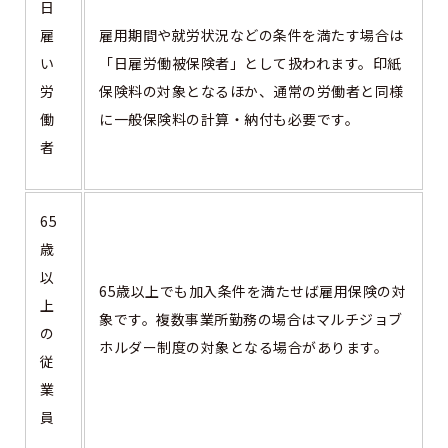
日
雇
雇用期間や就労状況などの条件を満たす場合は
い
「日雇労働被保険者」として扱われます。印紙
労
保険料の対象となるほか、通常の労働者と同様
働
に一般保険料の計算・納付も必要です。
者
65
歳
以
65歳以上でも加入条件を満たせば雇用保険の対
上
象です。複数事業所勤務の場合はマルチジョブ
の
ホルダー制度の対象となる場合があります。
従
業
員