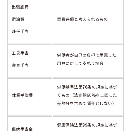
出張旅費
宿泊費
実費弁償と考えられるもの
赴任手当
工具手当
労働者が自己の負担で用意した
用具に対して支払う場合
寝具手当
労働基準法第76条の規定に基づ
休業補償費
くもの（法定額60%を上回った
差額分を含めて賃金としない）
健康保険法第99条の規定に基づ
傷病手当金