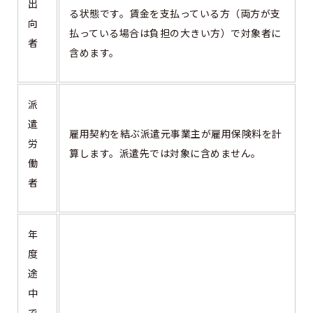
出
る状態です。賃金を支払っている方（両方が支
向
払っている場合は負担の大きい方）で対象者に
者
含めます。
派
遣
雇用契約を結ぶ派遣元事業主が雇用保険料を計
労
算します。派遣先では対象に含めません。
働
者
年
度
途
中
で