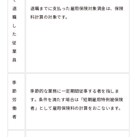
退
退職までに支払った雇用保険対象賃金は、保険
職
料計算の対象です。
し
た
従
業
員
季
節
季節的な業務に一定期間従事する者を指しま
労
す。条件を満たす場合は「短期雇用特例被保険
働
者」として雇用保険料の計算をおこないます。
者