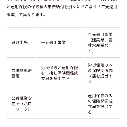
と雇用保険の保険料の申告納付を別々におこなう「二元適用
事業」で異なります。
二元適用事業
（建設業、農
届け出先
一元適用事業
林水産業な
ど）
労災保険のみ
労災保険と雇用保険
労働基準監
の保険関係成
を一括し保険関係成
督署
立届を提出す
立届を提出する
る
雇用保険のみ
公共職業安
の保険関係成
定所（ハロ
–
立届を提出す
ーワーク）
る