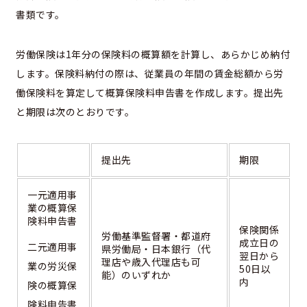
書類です。
労働保険は1年分の保険料の概算額を計算し、あらかじめ納付
します。保険料納付の際は、従業員の年間の賃金総額から労
働保険料を算定して概算保険料申告書を作成します。提出先
と期限は次のとおりです。
提出先
期限
一元適用事
業の概算保
険料申告書
保険関係
労働基準監督署・都道府
成立日の
二元適用事
県労働局・日本銀行（代
翌日から
理店や歳入代理店も可
業の労災保
50日以
能）のいずれか
内
険の概算保
険料申告書