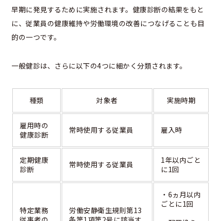
早期に発見するために実施されます。健康診断の結果をもと
に、従業員の健康維持や労働環境の改善につなげることも目
的の一つです。
一般健診は、さらに以下の4つに細かく分類されます。
種類
対象者
実施時期
雇用時の
常時使用する従業員
雇入時
健康診断
定期健康
1年以内ごと
常時使用する従業員
診断
に1回
・6ヵ月以内
ごとに1回
特定業務
労働安静衛生規則第13
従事者の
条第1項第2号に該当す