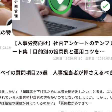
労
務
管
理
業の特
【人事労務向け】社内アンケートのテンプ
.03.19
ート集｜目的別の設問例と運用コツを…
公開日：2026.03.10
更新日：2026.03.
ベイの質問項目25選｜人事担当者が押さえるべ
視化したい」「離職率を下げるために本音を聞き出したい」と考え、エ
されている人事労務担当者の方も多いのではないでしょうか。しかし、
けば組織の課題が見えてくるのか？」「質問数が多すぎて…