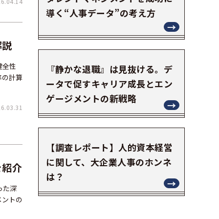
.04.14
導く“人事データ”の考え方
解説
健全性
『静かな退職』は見抜ける。デ
率の計算
ータで促すキャリア成長とエン
ゲージメントの新戦略
.03.31
【調査レポート】人的資本経営
に関して、大企業人事のホンネ
を紹介
は？
った深
メントの