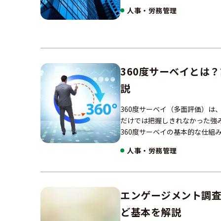
人事・労務管理
360度サーベイとは
説
360度サーベイ（多面評価）
だけでは把握しきれなかった強
360度サーベイの基本的な仕組
人事・労務管理
エンゲージメント調
ど基本を解説