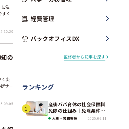
」に注
やすく
経費管理
.10.20
バックオフィスDX
通知の
監修者から記事を探す
きく変
ランキング
診断サー
産後パパ育休の社会保険料
.09.05
免除の仕組み｜免除条件と
事例、手続きの注意点を解
人事・労務管理
2025.06.11
説