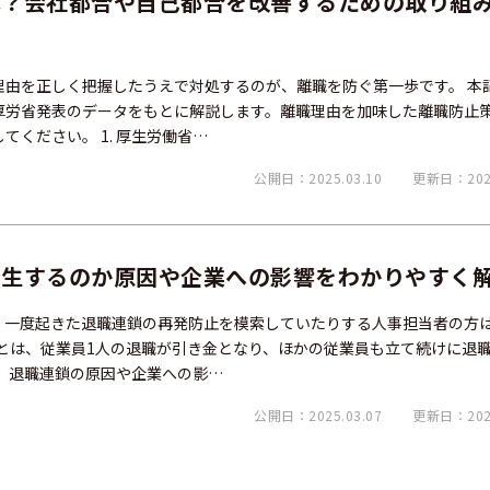
は？会社都合や自己都合を改善するための取り組
理由を正しく把握したうえで対処するのが、離職を防ぐ第一歩です。 本
厚労省発表のデータをもとに解説します。離職理由を加味した離職防止
ください。 1. 厚生労働省…
公開日：2025.03.10
更新日：2026
発生するのか原因や企業への影響をわかりやすく
、一度起きた退職連鎖の再発防止を模索していたりする人事担当者の方
鎖とは、従業員1人の退職が引き金となり、ほかの従業員も立て続けに退
、退職連鎖の原因や企業への影…
公開日：2025.03.07
更新日：2025