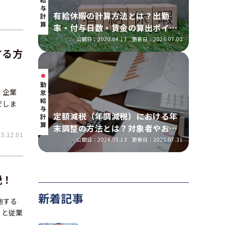
与
有給休暇の計算方法とは？出勤
計
算
率・付与日数・賃金の算出ポイン
トを実務に即して解説
公開日：2020.04.17
更新日：2026.07.02
する方
勤
。企業
怠・
給
でしま
与
定額減税（年調減税）における年
計
算
末調整の方法とは？対象者やおこ
.12.01
なう手順を解説
公開日：2024.05.13
更新日：2025.07.31
説！
新着記事
施する
」と従業