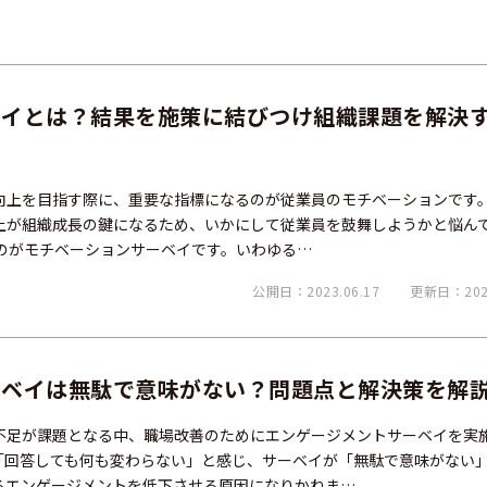
ベイとは？結果を施策に結びつけ組織課題を解決
向上を目指す際に、重要な指標になるのが従業員のモチベーションです
上が組織成長の鍵になるため、いかにして従業員を鼓舞しようかと悩ん
いのがモチベーションサーベイです。いわゆる…
公開日：2023.06.17
更新日：2025
ーベイは無駄で意味がない？問題点と解決策を解
不足が課題となる中、職場改善のためにエンゲージメントサーベイを実
「回答しても何も変わらない」と感じ、サーベイが「無駄で意味がない
ろエンゲージメントを低下させる原因になりかねま…