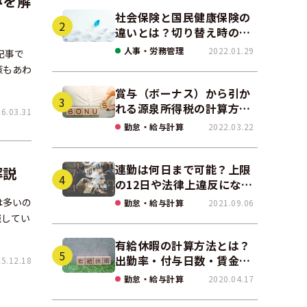
みを解
社会保険と国民健康保険の
違いとは？切り替え時の手
続きや任意継続について解
人事・労務管理
2022.01.29
記事で
説！
策もあわ
賞与（ボーナス）から引か
れる源泉所得税の計算方法
.03.31
をわかりやすく解説
勤怠・給与計算
2022.03.22
連勤は何日まで可能？上限
解説
の12日や法律上違反になる
場合も解説
は多いの
勤怠・給与計算
2021.09.06
職してい
有給休暇の計算方法とは？
出勤率・付与日数・賃金の
.12.18
算出ポイントを実務に即し
勤怠・給与計算
2020.04.17
て解説