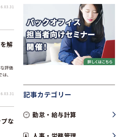
.03.31
トを解
的な評価
では、
記事カテゴリー
.03.31
勤怠・給与計算
ップな
人事・労務管理