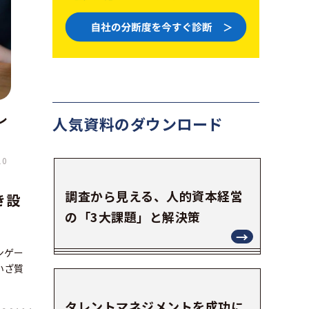
レ
人気資料の
ダウンロード
10
調査から見える、人的資本経営
き設
の「3大課題」と解決策
ンゲー
いざ質
タレントマネジメントを成功に