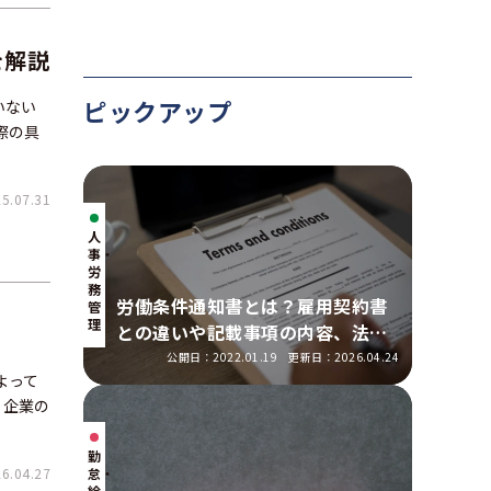
を解説
ピックアップ
いない
際の具
.07.31
人
事・
労
務
労働条件通知書とは？雇用契約書
管
理
との違いや記載事項の内容、法改
正の明示ルールを解説
公開日：2022.01.19
更新日：2026.04.24
よって
、企業の
勤
.04.27
怠・
給