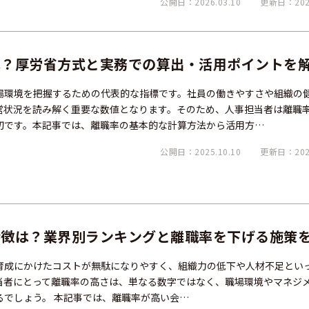
公開日：2026.03.10
更新日：2026
は？厚労省方式と実務での算出・活用ポイントを
場環境を把握するための代表的な指標です。社員の働きやすさや組織の
営状況を読み解く重要な数値となります。そのため、人事担当者は離職
切です。本記事では、離職率の基本的な計算方法から活用方…
公開日：2025.10.10
更新日：2026
特徴は？業界別ランキングと離職率を下げる施策
育成にかけたコストが無駄になりやすく、組織力の低下や人材不足とい
当者にとって離職率の高さは、単なる数字ではなく、職場環境やマネジ
るでしょう。 本記事では、離職率が高い会…