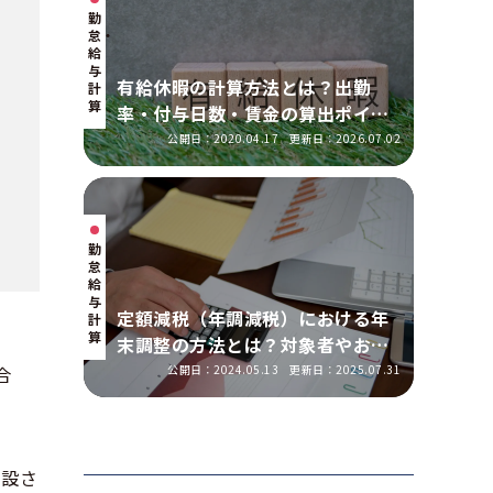
勤
怠・
給
与
有給休暇の計算方法とは？出勤
計
算
率・付与日数・賃金の算出ポイン
トを実務に即して解説
公開日：2020.04.17
更新日：2026.07.02
勤
怠・
給
与
定額減税（年調減税）における年
計
算
末調整の方法とは？対象者やおこ
なう手順を解説
公開日：2024.05.13
更新日：2025.07.31
合
創設さ