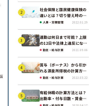
務
社会保険と国民健康保険の
違いとは？切り替え時の手
続きや任意継続について解
人事・労務管理
2022.01.29
説！
連勤は何日まで可能？上限
の12日や法律上違反になる
場合も解説
勤怠・給与計算
2021.09.06
賞与（ボーナス）から引か
れる源泉所得税の計算方法
悩
をわかりやすく解説
勤怠・給与計算
2022.03.22
有給休暇の計算方法とは？
出勤率・付与日数・賃金の
算出ポイントを実務に即し
勤怠・給与計算
2020.04.17