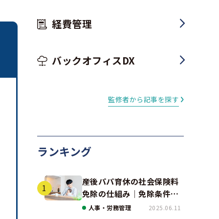
経費管理
バックオフィスDX
監修者から記事を探す
ランキング
産後パパ育休の社会保険料
免除の仕組み｜免除条件と
事例、手続きの注意点を解
人事・労務管理
2025.06.11
説