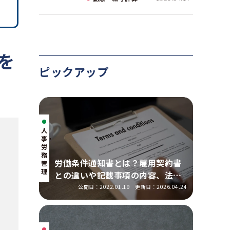
て解説
を
ピックアップ
人
事・
労
務
労働条件通知書とは？雇用契約書
管
理
との違いや記載事項の内容、法改
正の明示ルールを解説
公開日：2022.01.19
更新日：2026.04.24