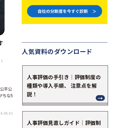
す
人気資料の
ダウンロード
11
人事評価の手引き｜評価制度の
種類や導入手順、 注意点を解
。公平公
説！
がちな5
.06.01
人事評価見直しガイド｜評価制