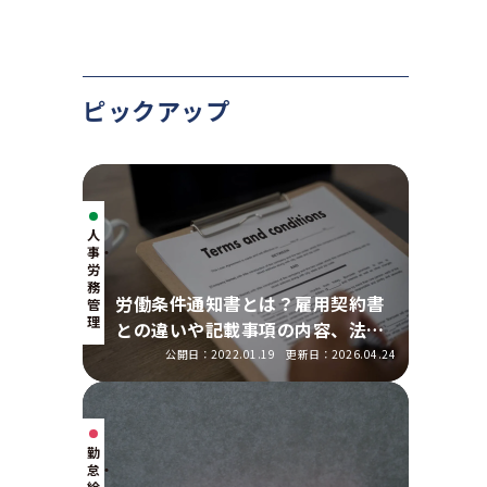
ピックアップ
人
事・
労
務
労働条件通知書とは？雇用契約書
管
理
との違いや記載事項の内容、法改
正の明示ルールを解説
公開日：2022.01.19
更新日：2026.04.24
勤
怠・
給