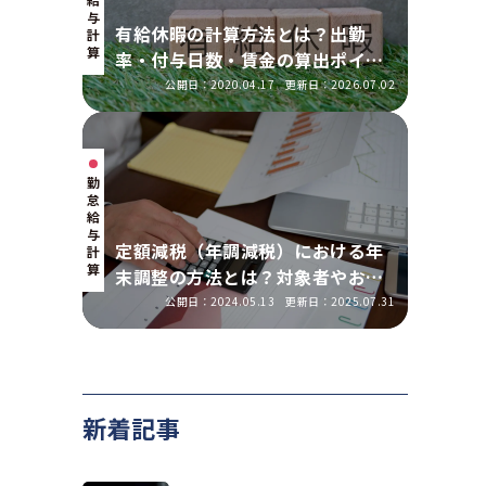
与
有給休暇の計算方法とは？出勤
計
算
率・付与日数・賃金の算出ポイン
トを実務に即して解説
公開日：2020.04.17
更新日：2026.07.02
勤
怠・
給
与
定額減税（年調減税）における年
計
算
末調整の方法とは？対象者やおこ
なう手順を解説
公開日：2024.05.13
更新日：2025.07.31
新着記事