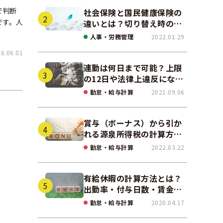
で判断
社会保険と国民健康保険の
です。人
違いとは？切り替え時の手
続きや任意継続について解
人事・労務管理
2022.01.29
説！
.06.01
連勤は何日まで可能？上限
の12日や法律上違反になる
場合も解説
勤怠・給与計算
2021.09.06
賞与（ボーナス）から引か
れる源泉所得税の計算方法
をわかりやすく解説
勤怠・給与計算
2022.03.22
有給休暇の計算方法とは？
出勤率・付与日数・賃金の
算出ポイントを実務に即し
勤怠・給与計算
2020.04.17
て解説