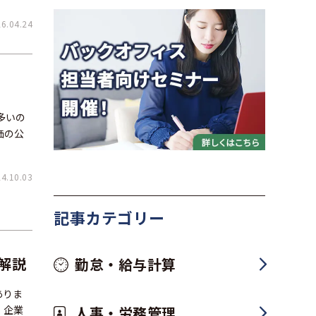
.04.24
多いの
価の公
.10.03
記事カテゴリー
解説
勤怠・給与計算
ありま
。企業
人事・労務管理