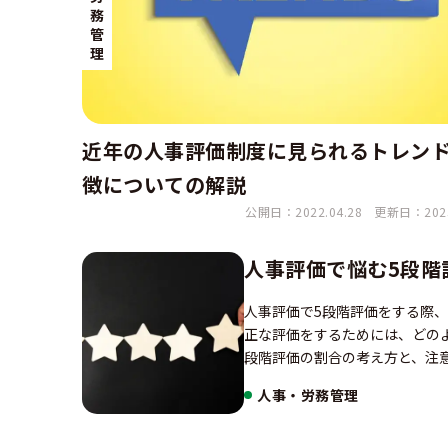
務
管
理
近年の人事評価制度に見られるトレン
徴についての解説
公開日：2022.04.28
更新日：2025
人事評価で悩む5段階
人事評価で5段階評価をする際
正な評価をするためには、どの
段階評価の割合の考え方と、注
人事・労務管理