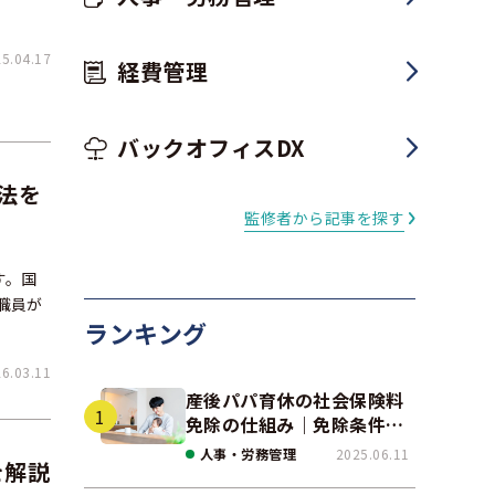
.04.17
経費管理
バックオフィスDX
法を
監修者から記事を探す
す。国
職員が
ランキング
.03.11
産後パパ育休の社会保険料
免除の仕組み｜免除条件と
事例、手続きの注意点を解
人事・労務管理
2025.06.11
を解説
説