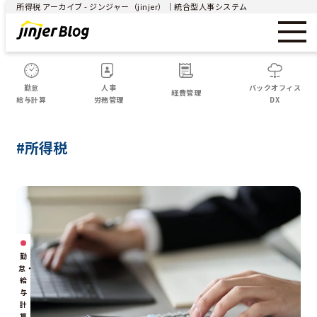
所得税 アーカイブ - ジンジャー（jinjer）｜統合型人事システム
勤怠
人事
バックオフィス
経費管理
給与計算
労務管理
DX
#所得税
勤
怠・
給
与
計
算