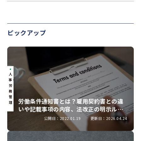
ピックアップ
人
事・
労
務
管
労働条件通知書とは？雇用契約書との違
理
いや記載事項の内容、法改正の明示ルー
ルを解説
公開日：2022.01.19
更新日：2026.04.24