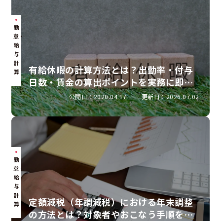
勤
怠・
給
与
計
有給休暇の計算方法とは？出勤率・付与
算
日数・賃金の算出ポイントを実務に即し
て解説
公開日：2020.04.17
更新日：2026.07.02
勤
怠・
給
与
計
定額減税（年調減税）における年末調整
算
の方法とは？対象者やおこなう手順を解