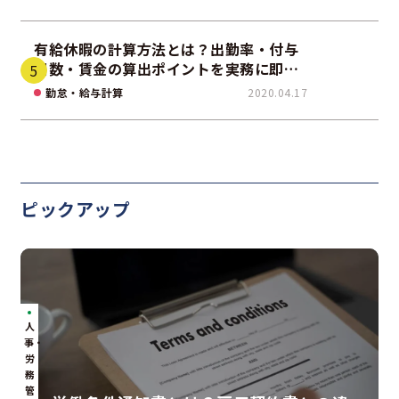
有給休暇の計算方法とは？出勤率・付与
日数・賃金の算出ポイントを実務に即し
て解説
勤怠・給与計算
2020.04.17
ピックアップ
人
事・
労
務
管