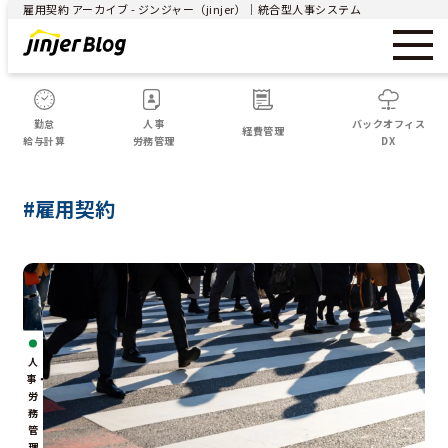
雇用契約 アーカイブ - ジンジャー（jinjer）｜統合型人事システム
勤怠
人事
バックオフィス
経費管理
給与計算
労務管理
DX
#雇用契約
人
事・
労
務
管
理