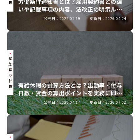
労働条件通知書とは？雇用契約書との違
理
いや記載事項の内容、法改正の明示ルー
ルを解説
公開日：2022.01.19
更新日：2026.04.24
勤
怠・
給
与
計
有給休暇の計算方法とは？出勤率・付与
算
日数・賃金の算出ポイントを実務に即し
て解説
公開日：2020.04.17
更新日：2026.07.02