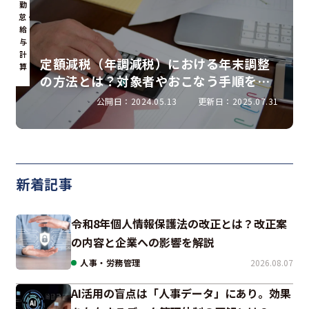
勤
怠・
給
与
計
定額減税（年調減税）における年末調整
算
の方法とは？対象者やおこなう手順を解
説
公開日：2024.05.13
更新日：2025.07.31
新着記事
令和8年個人情報保護法の改正とは？改正案
の内容と企業への影響を解説
人事・労務管理
2026.08.07
AI活用の盲点は「人事データ」にあり。効果