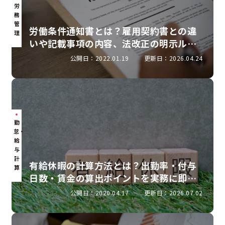
労
務
管
労働条件通知書とは？雇用契約書との違
理
いや記載事項の内容、法改正の明示ルー
ルを解説
公開日：2022.01.19
更新日：2026.04.24
勤
怠・
給
与
計
有給休暇の計算方法とは？出勤率・付与
算
日数・賃金の算出ポイントを実務に即し
て解説
公開日：2020.04.17
更新日：2026.07.02