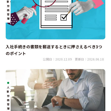
事・
労
務
管
理
入社手続きの書類を郵送するときに押さえるべき3つ
のポイント
公開日：2020.12.09
更新日：2026.06.18
人
事・
労
務
管
理