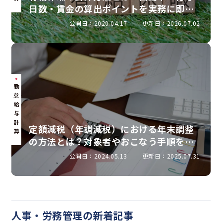
日数・賃金の算出ポイントを実務に即し
て解説
公開日：2020.04.17
更新日：2026.07.02
勤
怠・
給
与
計
定額減税（年調減税）における年末調整
算
の方法とは？対象者やおこなう手順を解
説
公開日：2024.05.13
更新日：2025.07.31
人事・労務管理の新着記事