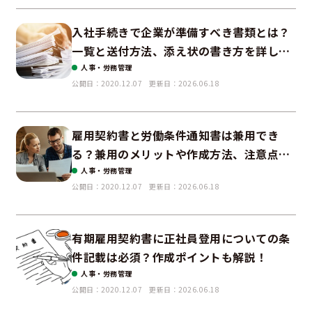
入社手続きで企業が準備すべき書類とは？
一覧と送付方法、添え状の書き方を詳しく
解説
人事・労務管理
公開日：2020.12.07
更新日：2026.06.18
雇用契約書と労働条件通知書は兼用でき
る？兼用のメリットや作成方法、注意点を
わかりやすく解説
人事・労務管理
公開日：2020.12.07
更新日：2026.06.18
有期雇用契約書に正社員登用についての条
件記載は必須？作成ポイントも解説！
人事・労務管理
公開日：2020.12.07
更新日：2026.06.18