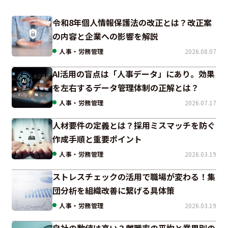
令和8年個人情報保護法の改正とは？改正案
の内容と企業への影響を解説
人事・労務管理
2026.08.07
AI活用の盲点は「人事データ」にあり。効果
を左右するデータ管理体制の正解とは？
人事・労務管理
2026.07.17
人材要件の定義とは？採用ミスマッチを防ぐ
作成手順と重要ポイント
人事・労務管理
2026.03.19
ストレスチェックの活用で職場が変わる！集
団分析を組織改善に繋げる具体策
人事・労務管理
2026.03.19
自社の数値は高い？離職率の平均と業界別の