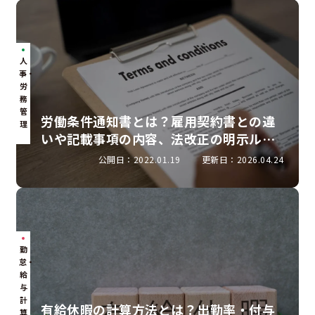
人
事・
労
務
管
労働条件通知書とは？雇用契約書との違
理
いや記載事項の内容、法改正の明示ルー
ルを解説
公開日：2022.01.19
更新日：2026.04.24
勤
怠・
給
与
計
有給休暇の計算方法とは？出勤率・付与
算