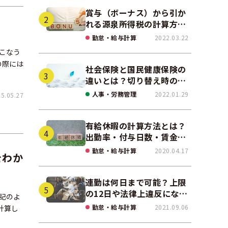
賞与（ボーナス）から引か
れる源泉所得税の計算方法
をわかりやすく解説
勤怠・給与計算
2022.03.22
こなう
の際には
社会保険と国民健康保険の
違いとは？切り替え時の手
続きや任意継続について解
人事・労務管理
2022.01.29
.05.27
説！
有給休暇の計算方法とは？
出勤率・付与日数・賃金の
算出ポイントを実務に即し
勤怠・給与計算
2020.04.17
をわか
て解説
連勤は何日まで可能？上限
の12日や法律上違反になる
記のよ
場合も解説
勤怠・給与計算
2021.09.06
計算し