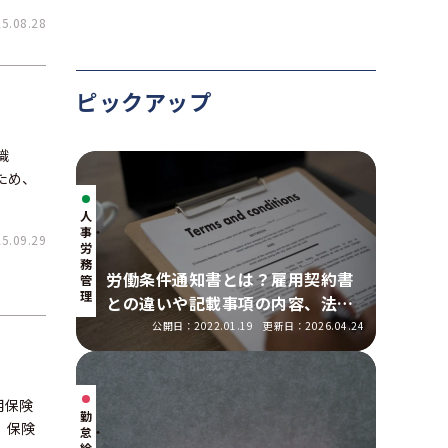
.08.28
ピックアップ
識
ため、
人
事・
.09.29
労
務
労働条件通知書とは？雇用契約書
管
理
との違いや記載事項の内容、法改
正の明示ルールを解説
公開日：2022.01.19
更新日：2026.04.24
用保険
勤
、保険
怠・
給