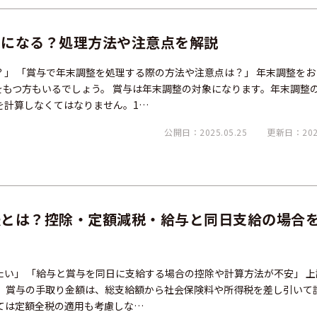
象になる？処理方法や注意点を解説
」 「賞与で年末調整を処理する際の方法や注意点は？」 年末調整をお
をもつ方もいるでしょう。 賞与は年末調整の対象になります。年末調整
を計算しなくてはなりません。1…
公開日：2025.05.25
更新日：2025
法とは？控除・定額減税・給与と同日支給の場合
い」 「給与と賞与を同日に支給する場合の控除や計算方法が不安」 上
。 賞与の手取り金額は、総支給額から社会保険料や所得税を差し引いて
いては定額全税の適用も考慮しな…