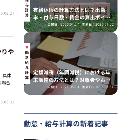
与
有給休暇の計算方法とは？出勤
計
.02.27
算
率・付与日数・賃金の算出ポイン
トを実務に即して解説
公開日：2020.04.17
更新日：2026.07.02
かりや
勤
怠・
給
与
定額減税（年調減税）における年
計
、具体
算
末調整の方法とは？対象者やおこ
る場合
なう手順を解説
公開日：2024.05.13
更新日：2025.07.31
.03.31
勤怠・給与計算の新着記事