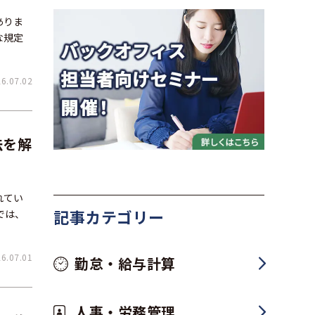
ありま
な規定
.07.02
法を解
れてい
記事カテゴリー
では、
.07.01
勤怠・給与計算
人事・労務管理