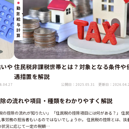
勤
怠・
給
与
計
算
違いや
住民税非課税世帯とは？対象となる条件や
遇措置を解説
.04.27
公開日：2025.05.31
更新日：2026.04.
控除の流れや項目・種類をわかりやすく解説
税の控除の流れが知りたい」 「住民税の控除項目には何がある？」 住
人事労務の担当者もいるのではないでしょうか。 住民税の控除とは、扶
の状況に応じて一定の税額…