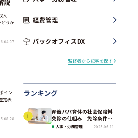
解説
収入
経費管理
かどうか
バックオフィスDX
.04.07
監修者から記事を探す
ランキング
ポイン
査定表
産後パパ育休の社会保険料
免除の仕組み｜免除条件と
.08.28
事例、手続きの注意点を解
人事・労務管理
2025.06.11
説