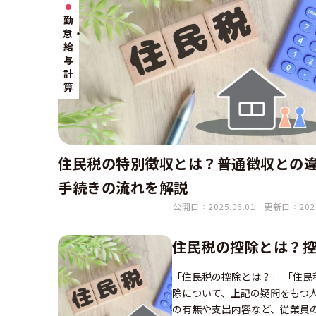
勤
怠・
給
与
計
算
住民税の特別徴収とは？普通徴収との
手続きの流れを解説
公開日：2025.06.01
更新日：2026
住民税の控除とは？
「住民税の控除とは？」 「住民
除について、上記の疑問をもつ
の有無や支出内容など、従業員