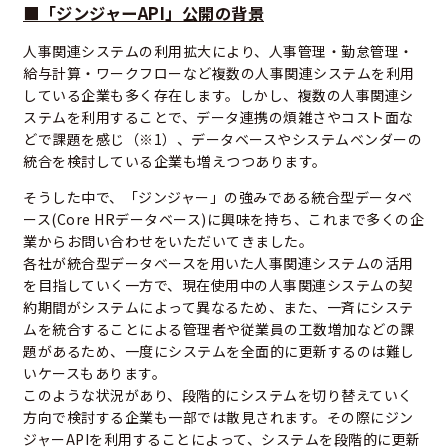
■「ジンジャーAPI」公開の背景
人事関連システムの利用拡大により、人事管理・勤怠管理・
給与計算・ワークフローなど複数の人事関連システムを利用
している企業も多く存在します。しかし、複数の人事関連シ
ステムを利用することで、データ連携の煩雑さやコスト面な
どで課題を感じ（※1）、データベースやシステムベンダーの
統合を検討している企業も増えつつあります。
そうした中で、「ジンジャー」の強みである統合型データベ
ース(Core HRデータベース)に興味を持ち、これまで多くの企
業からお問い合わせをいただいてきました。
各社が統合型データベースを用いた人事関連システムの活用
を目指していく一方で、現在使用中の人事関連システムの契
約期間がシステムによって異なるため、また、一斉にシステ
ムを統合することによる管理者や従業員の工数増加などの課
題があるため、一度にシステムを全面的に更新するのは難し
いケースもあります。
このような状況があり、段階的にシステムを切り替えていく
方向で検討する企業も一部では散見されます。その際にジン
ジャーAPIを利用することによって、システムを段階的に更新