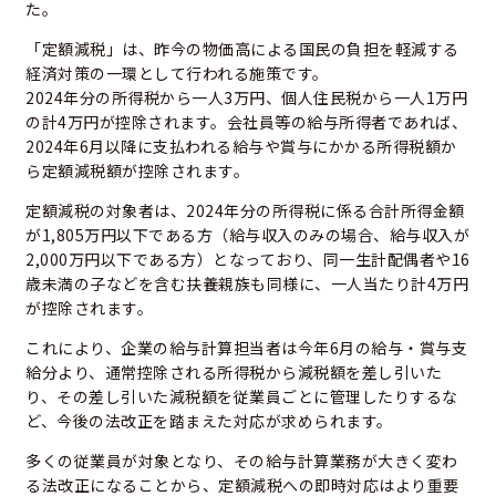
た。
「定額減税」は、昨今の物価高による国民の負担を軽減する
経済対策の一環として行われる施策です。
2024年分の所得税から一人3万円、個人住民税から一人1万円
の計4万円が控除されます。会社員等の給与所得者であれば、
2024年6月以降に支払われる給与や賞与にかかる所得税額か
ら定額減税額が控除されます。
定額減税の対象者は、2024年分の所得税に係る合計所得金額
が1,805万円以下である方（給与収入のみの場合、給与収入が
2,000万円以下である方）となっており、同一生計配偶者や16
歳未満の子などを含む扶養親族も同様に、一人当たり計4万円
が控除されます。
これにより、企業の給与計算担当者は今年6月の給与・賞与支
給分より、通常控除される所得税から減税額を差し引いた
り、その差し引いた減税額を従業員ごとに管理したりするな
ど、今後の法改正を踏まえた対応が求められます。
多くの従業員が対象となり、その給与計算業務が大きく変わ
る法改正になることから、定額減税への即時対応はより重要