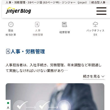
人事・労務管理 - 38ページ目 (63ページ中) - ジンジャー（jinjer）｜統合型人事システム
勤怠
人事
バックオフィス
経費管理
給与計算
労務管理
DX
人事・労務管理
人事担当者は、入社手続き、労務管理、年末調整など年間通し
て実施しなければいけない業務があり
…
続きを見る
人