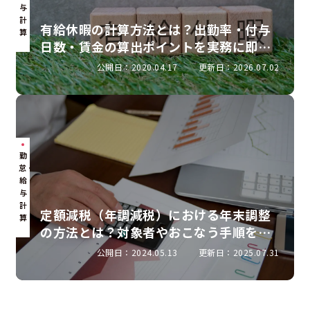
与
計
有給休暇の計算方法とは？出勤率・付与
算
日数・賃金の算出ポイントを実務に即し
て解説
公開日：2020.04.17
更新日：2026.07.02
勤
怠・
給
与
計
定額減税（年調減税）における年末調整
算
の方法とは？対象者やおこなう手順を解
説
公開日：2024.05.13
更新日：2025.07.31