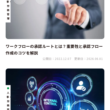
事・
労
務
管
理
ワークフローの承認ルートとは？重要性と承認フロー
作成のコツを解説
公開日：2022.12.07
更新日：2026.06.01
人
事・
労
務
管