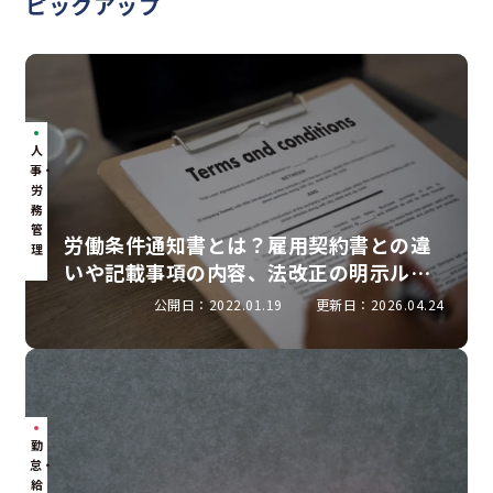
ピックアップ
人
事・
労
務
管
労働条件通知書とは？雇用契約書との違
理
いや記載事項の内容、法改正の明示ルー
ルを解説
公開日：2022.01.19
更新日：2026.04.24
勤
怠・
給