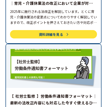
｜育児・介護休業法の改正において企業が対応す
べきこととは？
2025年に施行される法改正を解説しています。とくに育
児・介護休業法の変更点についてわかりやすく解説してい
ますので、改正ポイントを押さえておきたい方や対応ポイ
ントが知りたい方はお役立てください。
資料詳細を見る
【 社労士監修 】労働条件通知書フォーマット｜
最新の法改正内容にも対応した今すぐ使えるひな