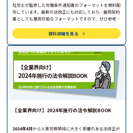
形を配布中！
社労士が監修した労働条件通知書のフォーマットを無料配
布しています。最新の法改正にも対応しており、雇用契約
書としても兼用可能なフォーマットですので、ぜひ参考と
してお役立てください。
資料詳細を見る
【全業界向け】2024年施行の法令解説BOOK
2024年4月
から人事労務領域に大きく影響のある法改正が