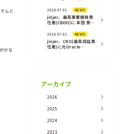
結させる「AI
Assistant（AIアシスタ
2026.07.01
NEWS
ステムと
ント）」機能を一部ユ
jinjer、最高事業開発責
ー…
任者(CBDO)に 本田 泰佑
が就任
2026.07.01
NEWS
jinjer、CRO(最高収益責
任者)に元Oracle
が少な
NetSuite事業の営業責
任者の橘 浩之が 就任
アーカイブ
2026
2025
2024
2023