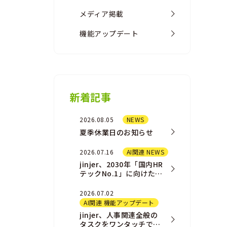
メディア掲載
機能アップデート
新着記事
2026.08.05
NEWS
夏季休業日のお知らせ
2026.07.16
AI関連 NEWS
jinjer、2030年「国内HR
テックNo.1」に向けた新
AIプロダクト戦略および
組織戦略を発表
2026.07.02
AI関連 機能アップデート
jinjer、人事関連全般の
タスクをワンタッチで完