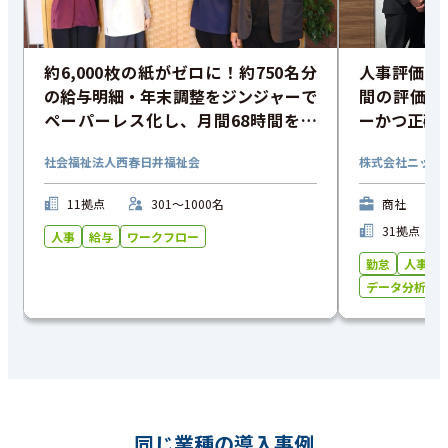
約6,000枚の紙がゼロに！約750名分
人事評価ペ
の給与明細・年末調整をジンジャーで
間の評価業
ペーパーレス化し、月間68時間を削
ーかつ正確
減
従業員満足
社会福祉法人西春日井福祉会
株式会社ニップ
11拠点
301〜1000名
商社
31拠点
人事
給与
ワークフロー
勤怠
人事
データ分析
同じ業種の導入事例