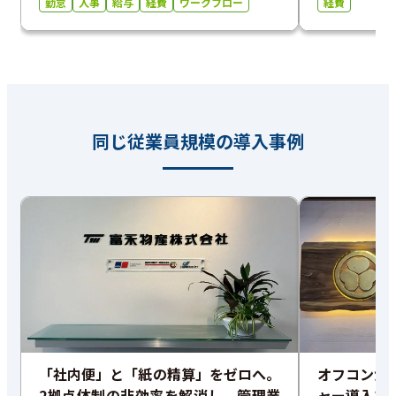
勤怠
人事
給与
経費
ワークフロー
経費
同じ従業員規模の導入事例
「社内便」と「紙の精算」をゼロへ。
オフコンか
2拠点体制の非効率を解消し、管理業
ャー導入で