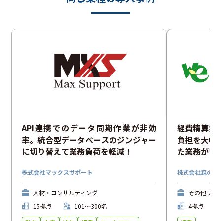
API連携でのデータ同期作業が非効
経費精算業
率。統合型データベースのジンジャー
負担を大幅
に切り替えて業務負荷を軽減！
た業務がワ
株式会社マックスサポート
株式会社森のエ
人材・コンサルティング
その他サー
15拠点
101〜300名
4拠点