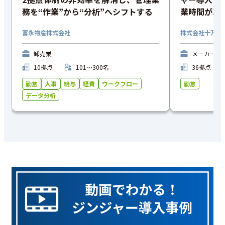
務を“作業”から“分析”へシフトする
業時間が3分
富永物産株式会社
株式会社十万石
卸売業
メーカー・
10拠点
101〜300名
36拠点
勤怠
人事
給与
経費
ワークフロー
勤怠
データ分析