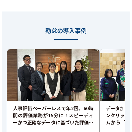
勤怠の導入事例
人事評価ペーパーレスで年2回、60時
データ加工
間の評価業務が15分に！スピーディ
ンクリック
ーかつ正確なデータに基づいた評価で
ムから「誰
従業員満足度も向上
ム」への転