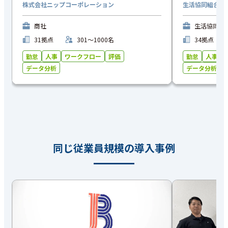
株式会社ニップコーポレーション
生活協同組合パ
商社
生活協同組
31拠点
301〜1000名
34拠点
勤怠
人事
ワークフロー
評価
勤怠
人事
データ分析
データ分析
同じ従業員規模の導入事例