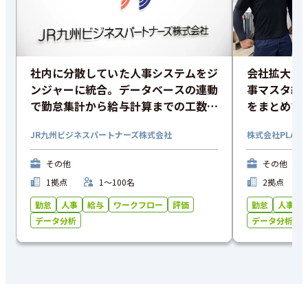
社内に分散していた人事システムをジ
会社拡大に
ンジャーに統合。データベースの連動
事マスタ統
で勤怠集計から給与計算までの工数を
をまとめて
削減
JR九州ビジネスパートナーズ株式会社
株式会社PLAYB
その他
その他
1拠点
1〜100名
2拠点
勤怠
人事
給与
ワークフロー
評価
勤怠
人事
データ分析
データ分析