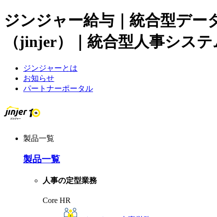
ジンジャー給与｜統合型データ
（jinjer）｜統合型人事システ
ジンジャーとは
お知らせ
パートナーポータル
製品一覧
製品一覧
人事の定型業務
Core HR