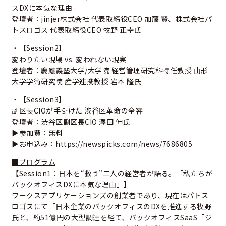
スDXに本気な理由」
登壇者：jinjer株式会社 代表取締役CEO 加藤 賢、株式会社パ
トスロゴス 代表取締役CEO 牧野 正幸氏
・【Session2】
変わりたい現場 vs. 変われない現実
登壇者：慶應義塾大学/大学院 経営管理研究科特任教授 山形
大学学術研究院 産学連携教授 岩本 隆氏
・【Session3】
副区長CIOが手掛けた 渋谷区革命の全容
登壇者：渋谷区副区長CIO 澤田 伸氏
▶参加費：無料
▶お申込み：
https://newspicks.com/news/7686805
■プログラム
【Session1：日本を“救う”二人の経営者が語る。「私たちが
バックオフィスDXに本気な理由」】
ワークスアプリケーションズの創業者であり、現在はパトス
ロゴスにて「日本企業のバックオフィスのDXを推進する牧野
氏と、約51億円の大型調達を経て、バックオフィスSaaS「ジ