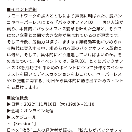
■イベント詳細
リモートワークの拡大とともにより声高に叫ばれた、脱ハン
コやペーパーレスによる「バックオフィスDX」。再び人流が
戻り、本質的にバックオフィス変革を叶えた企業と、そうで
はない企業との間で大きな差が生まれているのが現実です。
そして今後、労働力は減り、ますます業務効率化が求められ
る時代に突入する中、求められる真のバックオフィス革命と
は何か。そして、具体的にどう推進していけばよいのか。そ
の点について、本イベントでは、業務DX、とくにバックオフ
ィスDXを成功させるためのポイントについて多様なスペシャ
リストを招いてディスカッションをおこない、ペーパーレス
やDX推進に関する、明日から具体的に動き出すためのヒント
をお届けします。
■開催概要
▶日程：2022年11月10日（木) 19:00～21:10
▶会場：オンライン配信
▶スケジュール
・【Session1】
日本を“救う”二人の経営者が語る。「私たちがバックオフィ