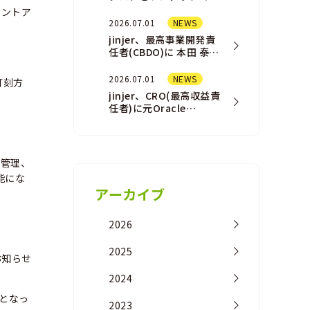
結させる「AI
メントア
Assistant（AIアシスタ
2026.07.01
NEWS
ント）」機能を一部ユ
jinjer、最高事業開発責
ー…
任者(CBDO)に 本田 泰佑
が就任
2026.07.01
NEWS
打刻方
jinjer、CRO(最高収益責
任者)に元Oracle
NetSuite事業の営業責
任者の橘 浩之が 就任
プ管理、
能にな
アーカイブ
2026
2025
お知らせ
2024
となっ
2023