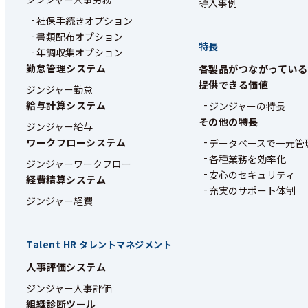
導入事例
社保手続きオプション
書類配布オプション
特長
年調収集オプション
勤怠管理システム
各製品がつながっている
提供できる価値
ジンジャー勤怠
給与計算システム
ジンジャーの特長
その他の特長
ジンジャー給与
ワークフローシステム
データベースで一元管
各種業務を効率化
ジンジャーワークフロー
安心のセキュリティ
経費精算システム
充実のサポート体制
ジンジャー経費
Talent HR
タレントマネジメント
人事評価システム
ジンジャー人事評価
組織診断ツール