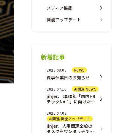
メディア掲載
機能アップデート
新着記事
2026.08.05
NEWS
夏季休業日のお知らせ
2026.07.16
AI関連 NEWS
jinjer、2030年「国内HR
テックNo.1」に向けた新
AIプロダクト戦略および
組織戦略を発表
2026.07.02
AI関連 機能アップデート
jinjer、人事関連全般の
タスクをワンタッチで完