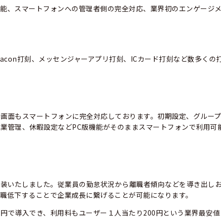
機能、スマートフォンへの管理者側の完全対応、業界初のエンゲージ
eacon打刻、メッセンジャーアプリ打刻、ICカード打刻など数多くの
者画面もスマートフォンに完全対応しております。初期設定、グルー
業管理、休暇設定などPC版機能がそのままスマートフォンで利用可
実装いたしました。従業員の勤怠状況から離職者傾向などを導き出し
離職低下することで企業成長に繋げることが可能になります。
円で導入でき、利用料もユーザー１人当たり200円という業界最安値