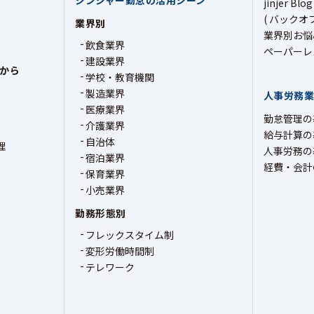
ジンジャー勤怠の活用シーン
jinjer Blog
( バックオ
業界別
業界別お悩
飲食業界
ペーパーレ
建設業界
から
学校・教育機関
製造業界
人事労務
医療業界
勤怠管理の
介護業界
給与計算の
自治体
理
人事労務の
宿泊業界
経費・会計
保育業界
小売業界
勤務形態別
フレックスタイム制
変形労働時間制
テレワーク